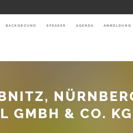
BACKGROUND
SPEAKER
AGENDA
ANMELDUNG
BNITZ, NÜRNBER
L GMBH & CO. KG