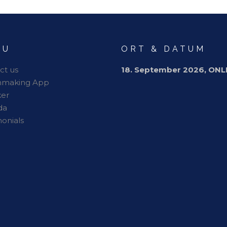
NU
ORT & DATUM
ct us
18. September 2026, ONL
hmaking App
er
da
monials