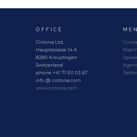
OFFICE
ME
Cintona Ltd.
Conta
Hauptstrasse 14 A
Matc
8280 Kreuzlingen
Speak
Switzerland
Agen
phone +41 71 511 03 67
Testi
info @ cintona.com
www.cintona.com